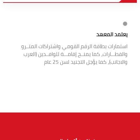
يعتمد المعهد
استمارات بطاقة الرقم القومي واشتراكات المتــرو
والقطـــارات، كما يمنــح إقامـــة للوافــدين (العرب
والاجانب)، كما يؤجل التجنيد لسن 25 عام